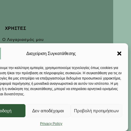
ΧΡΉΣΤΕΣ
Ο Λογαριασμός μου
Εξέλιξη παραγγελίας
Διαχείριση Συγκατάθεσης
Τρόποι Πληρωμής
Έξοδα Αποστολής
χουμε την καλύτερη εμπειρία, χρησιμοποιούμε τεχνολογίες όπως cookies για
υση ή/και την πρόσβαση σε πληροφορίες συσκευών. Η συγκατάθεση για τις εν
Επιστροφές
ογίες θα μας επιτρέψει να επεξεργαστούμε δεδομένα προσωπικού χαρακτήρα,
ιφορά περιήγησης ή μοναδικά αναγνωριστικά σε αυτόν τον ιστότοπο. Η μη
 ή η ανάκληση της συγκατάθεσης, μπορεί να επηρεάσει αρνητικά ορισμένες
και δυνατότητες.
οδοχή
Δεν αποδέχομαι
Προβολή προτιμήσεων
Privacy Policy