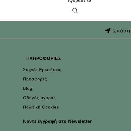
Αγόρασε το
Σπάρτη
ΠΛΗΡΟΦΟΡΊΕΣ
Συχνές Ερωτήσεις
Προσφορές
Blog
Οδηγός αγοράς
Πολιτική Cookies
Κάντε εγγραφή στο Newsletter