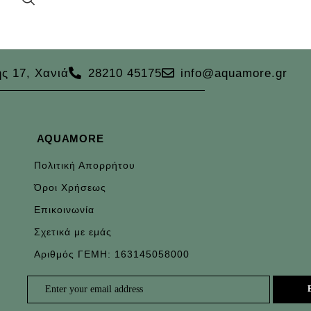
ς 17, Χανιά
28210 45175
info@aquamore.gr
AQUAMORE
Πολιτική Απορρήτου
Όροι Χρήσεως
Επικοινωνία
Σχετικά με εμάς
Αριθμός ΓΕΜΗ: 163145058000