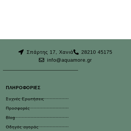
Σπάρτης 17, Χανιά
28210 45175
info@aquamore.gr
ΠΛΗΡΟΦΟΡΊΕΣ
Συχνές Ερωτήσεις
Προσφορές
Blog
Οδηγός αγοράς