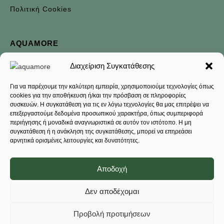
Πολιτική Cookies
AQUAMORE
Πολιτική Απορρήτου
Διαχείριση Συγκατάθεσης
Όροι Χρήσεως
Για να παρέχουμε την καλύτερη εμπειρία, χρησιμοποιούμε τεχνολογίες όπως
Επικοινωνία
cookies για την αποθήκευση ή/και την πρόσβαση σε πληροφορίες
συσκευών. Η συγκατάθεση για τις εν λόγω τεχνολογίες θα μας επιτρέψει να
Σχετικά με εμάς
επεξεργαστούμε δεδομένα προσωπικού χαρακτήρα, όπως συμπεριφορά
περιήγησης ή μοναδικά αναγνωριστικά σε αυτόν τον ιστότοπο. Η μη
Αριθμός ΓΕΜΗ: 163145058000
συγκατάθεση ή η ανάκληση της συγκατάθεσης, μπορεί να επηρεάσει
αρνητικά ορισμένες λειτουργίες και δυνατότητες.
ΧΡΉΣΤΕΣ
Αποδοχή
Ο Λογαριασμός μου
Δεν αποδέχομαι
Εξέλιξη παραγγελίας
Τρόποι Πληρωμής
Προβολή προτιμήσεων