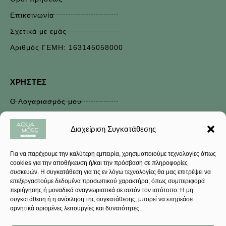
Επικοινωνία
Σχετικά με εμάς
Αριθμός ΓΕΜΗ: 163145058000
ΧΡΉΣΤΕΣ
Ο Λογαριασμός μου
Εξέλιξη παραγγελίας
Διαχείριση Συγκατάθεσης
Τρόποι Πληρωμής
Έξοδα Αποστολής
Για να παρέχουμε την καλύτερη εμπειρία, χρησιμοποιούμε τεχνολογίες όπως
cookies για την αποθήκευση ή/και την πρόσβαση σε πληροφορίες
Επιστροφές
συσκευών. Η συγκατάθεση για τις εν λόγω τεχνολογίες θα μας επιτρέψει να
επεξεργαστούμε δεδομένα προσωπικού χαρακτήρα, όπως συμπεριφορά
περιήγησης ή μοναδικά αναγνωριστικά σε αυτόν τον ιστότοπο. Η μη
συγκατάθεση ή η ανάκληση της συγκατάθεσης, μπορεί να επηρεάσει
Κάντε εγγραφή στο Newsletter
αρνητικά ορισμένες λειτουργίες και δυνατότητες.