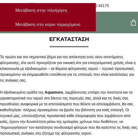
Η Παραγγελία Μου
28210 45175
Μετάβαση στην πλοήγηση
Μενού
Μετάβαση στο κύριο περιεχόμενο
ΕΓΚΑΤΑΣΤΑΣΗ
Το πρώτο και πιο σημαντικό βήμα για την απόκτηση ενός νέου συστήματος
φίλτρανσης, είτε αυτό προορίζεται για οικιακή είτε για επαγγελματική χρήση, είναι η
επικοινωνία με εξειδικευμένο – σε θέματα φίλτρανσης νερού – τεχνικό προσωπικό,
προκειμένου να ενημερωθείτε υπεύθυνα για τις επιλογές που είναι κατάλληλες για
τις ανάγκες σας.
Η εξειδικευμένη ομάδα της
Aquamore
, λαμβάνοντας υπόψη την ποιότητα και τα
χαρακτηριστικά του νερού στο δίκτυο της περιοχής σας, αλλά και τις δικές σας
προσδοκίες αναφορικά με τα αποτελέσματα που θέλετε να απολαμβάνετε, θα σας
καθοδηγήσει πλήρως προκειμένου να βρείτε την βέλτιστη για εσάς επιλογή. Οι
τεχνικοί μας, υπολογίζοντας προσεκτικά κάθε πληροφορία που λαμβάνουν από
εσάς, έχουν την δυνατότητα μέσω της εμπειρίας χρόνων που διαθέτουν, να
‘δημιουργήσουν’ τον κατάλληλο συνδυασμό φίλτρων που θα καλύπτει τις δικές σας
προσωπικές ανάγκες στο ζήτημα της φίλτρανσης νερού.