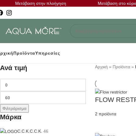
Μετάβαση στην πλοήγηση
Μετάβαση στο κύρι
ρχική
Προϊόντα
Υπηρεσίες
Ανά τιμή
Αρχική
»
Προϊόντα
»
FLOW REST
Φιλτράρισμα
2 προϊόντα
Μάρκα
C.C.K.
C.C.K.
46