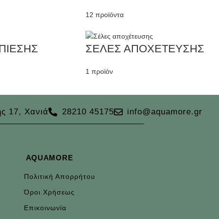
12 προϊόντα
ΠΙΕΣΗΣ
ΣΕΛΕΣ ΑΠΟΧΕΤΕΥΣΗΣ
1 προϊόν
ς 17, Χανιά
28210 45175
info@aquamore.gr
AQUAMORE
Πολιτική Απορρήτου
Όροι Χρήσεως
Επικοινωνία