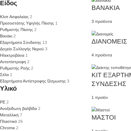
Είδος
ΒΑΝΑΚΙΑ
Κλιπ Ασφαλείας
2
3 προϊόντα
Πρεσοστάτης Υψηλής Πίεσης
1
Ρυθμιστής Πίεσης
2
Βανάκι
2
ΔΙΑΝΟΜΕΙΣ
Εξαρτήματα Σύνδεσης
13
Δοχείο Συλλογής Νερού
3
4 προϊόντα
Ηλεκτροβάνα
1
Αντεπίστροφη
2
Ρυθμιστής Ροής
2
ΚΙΤ ΕΞΑΡΤ
Σέλα
1
Εξαρτήματα Αντίστροφης Ώσμωσης
3
ΣΥΝΔΕΣΗΣ
Υλικό
1 προϊόν
PE
2
Ανοξείδωτη βαλβίδα
2
Μεταλλική
7
ΜΑΣΤΟΙ
Πλαστικό
26
Chrome
2