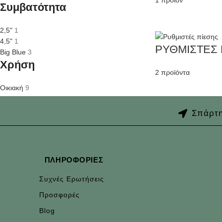
1 προϊόν
Συμβατότητα
2,5"
1
4,5"
1
ΡΥΘΜΙΣΤΕΣ 
Big Blue
3
Χρήση
2 προϊόντα
Οικιακή
9
Σπάρτη
ΠΛΗΡΟΦΟΡΊΕΣ
Συχνές Ερωτήσεις
Προσφορές
Blog