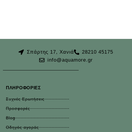
Σπάρτης 17, Χανιά
28210 45175
info@aquamore.gr
ΠΛΗΡΟΦΟΡΊΕΣ
Συχνές Ερωτήσεις
Προσφορές
Blog
Οδηγός αγοράς