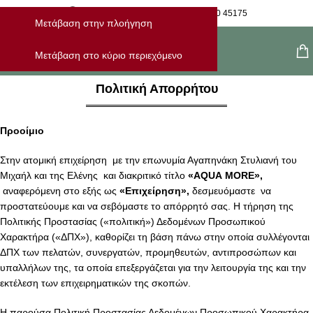
Η Παραγγελία Μου
28210 45175
Μετάβαση στην πλοήγηση
Μενού
Μετάβαση στο κύριο περιεχόμενο
Πολιτική Απορρήτου
Προοίμιο
Στην ατομική επιχείρηση με την επωνυμία Αγαπηνάκη Στυλιανή του
Μιχαήλ και της Ελένης και διακριτικό τίτλο
«
AQUA
MORE
»,
αναφερόμενη στο εξής ως
«Επιχείρηση»,
δεσμευόμαστε να
προστατεύουμε και να σεβόμαστε το απόρρητό σας. Η τήρηση της
Πολιτικής Προστασίας («πολιτική») Δεδομένων Προσωπικού
Χαρακτήρα («ΔΠΧ»), καθορίζει τη βάση πάνω στην οποία συλλέγονται
ΔΠΧ των πελατών, συνεργατών, προμηθευτών, αντιπροσώπων και
υπαλλήλων της, τα οποία επεξεργάζεται για την λειτουργία της και την
εκτέλεση των επιχειρηματικών της σκοπών.
Η παρούσα Πολιτική Προστασίας Δεδομένων Προσωπικού Χαρακτήρα