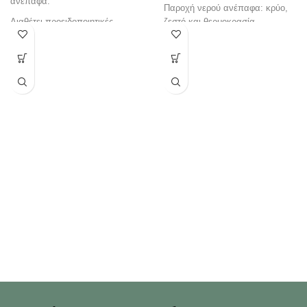
ανέπαφα.
Παροχή νερού ανέπαφα: κρύο,
Διαθέτει προειδοποιητικές
ζεστό και θερμοκρασία
ενδείξεις κατάστασης
περιβάλλοντος.
λειτουργίας.