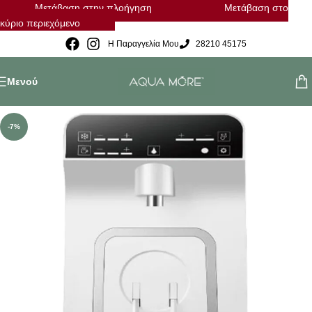
Μετάβαση στην πλοήγηση
Μετάβαση στο
κύριο περιεχόμενο
Η Παραγγελία Μου
28210 45175
Μενού
-7%