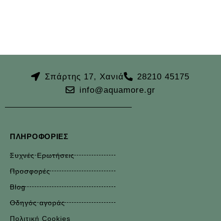
Σπάρτης 17, Χανιά
28210 45175
info@aquamore.gr
ΠΛΗΡΟΦΟΡΊΕΣ
Συχνές Ερωτήσεις
Προσφορές
Blog
Οδηγός αγοράς
Πολιτική Cookies