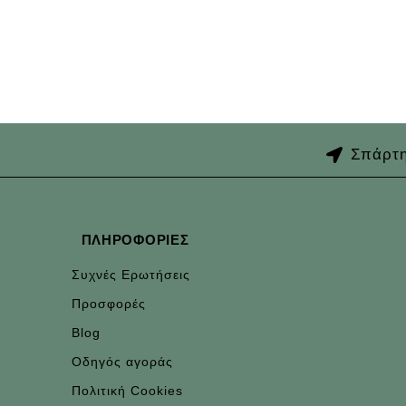
Accessories
Potenti Parturient Parturie
Σπάρτη
ΠΛΗΡΟΦΟΡΊΕΣ
Συχνές Ερωτήσεις
Προσφορές
Blog
Οδηγός αγοράς
Πολιτική Cookies