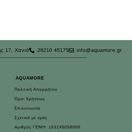
ς 17, Χανιά
28210 45175
info@aquamore.gr
AQUAMORE
Πολιτική Απορρήτου
Όροι Χρήσεως
Επικοινωνία
Σχετικά με εμάς
Αριθμός ΓΕΜΗ: 163145058000