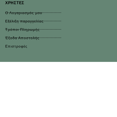
ΧΡΉΣΤΕΣ
Ο Λογαριασμός μου
Εξέλιξη παραγγελίας
Τρόποι Πληρωμής
Έξοδα Αποστολής
Επιστροφές
Κάντε εγγραφή στο Newsletter
Θα λαμβάνετε πληροφορίες για νέα προϊόντα και
προσφορές, θα χρησιμοποιηθεί σύμφωνα με την
πολιτική
απορρήτου