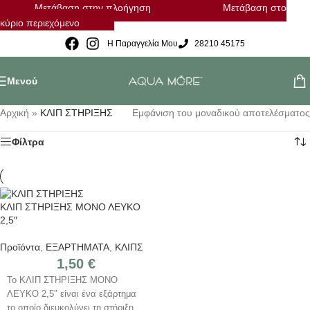
Μετάβαση στην πλοήγηση
Μετάβαση στο
κύριο περιεχόμενο
Η Παραγγελία Μου
28210 45175
Μενού
Αρχική
»
ΚΛΙΠ ΣΤΗΡΙΞΗΣ
Εμφάνιση του μοναδικού αποτελέσματος
Φίλτρα
ΚΛΙΠ ΣΤΗΡΙΞΗΣ ΜΟΝΟ ΛΕΥΚΟ
2,5″
Προϊόντα
,
ΕΞΑΡΤΗΜΑΤΑ
,
ΚΛΙΠΣ
1,50
€
Το ΚΛΙΠ ΣΤΗΡΙΞΗΣ ΜΟΝΟ
ΛΕΥΚΟ 2,5″ είναι ένα εξάρτημα
το οποίο διευκολύνει τη στήριξη