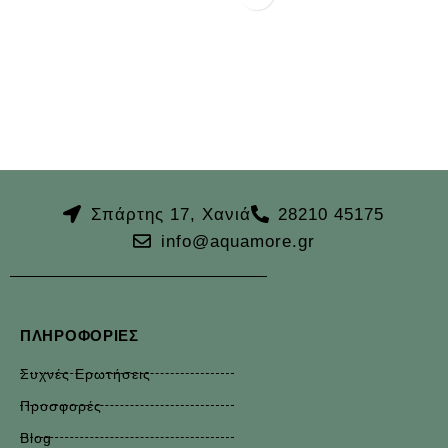
Σπάρτης 17, Χανιά
28210 45175
info@aquamore.gr
ΠΛΗΡΟΦΟΡΊΕΣ
Συχνές Ερωτήσεις
Προσφορές
Blog