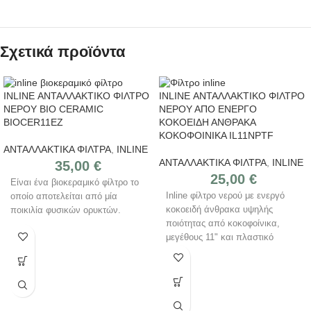
Σχετικά προϊόντα
INLINE ΑΝΤΑΛΛΑΚΤΙΚΟ ΦΙΛΤΡΟ
INLINE ΑΝΤΑΛΛΑΚΤΙΚΟ ΦΙΛΤΡΟ
ΝΕΡΟΥ BIO CERAMIC
ΝΕΡΟΥ ΑΠΟ ΕΝΕΡΓΟ
BIOCER11EZ
ΚΟΚΟΕΙΔΗ ΑΝΘΡΑΚΑ
ΚΟΚΟΦΟΙΝΙΚΑ IL11NPTF
ΑΝΤΑΛΛΑΚΤΙΚΑ ΦΙΛΤΡΑ
,
INLINE
ΑΝΤΑΛΛΑΚΤΙΚΑ ΦΙΛΤΡΑ
,
INLINE
35,00
€
25,00
€
Είναι ένα βιοκεραμικό φίλτρο το
Inline φίλτρο νερού με ενεργό
οποίο αποτελείται από μία
κοκοειδή άνθρακα υψηλής
ποικιλία φυσικών ορυκτών.
ποιότητας από κοκοφοίνικα,
μεγέθους 11" και
πλαστικό
κέλυφος με είσοδο και έξοδο με
θηλυκά σπειρώματα 1/4".