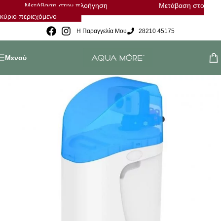
Μετάβαση στην πλοήγηση
Μετάβαση στο
κύριο περιεχόμενο
Η Παραγγελία Μου
28210 45175
Μενού