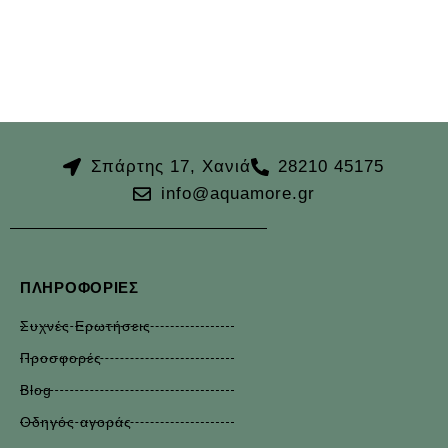
Σπάρτης 17, Χανιά
28210 45175
info@aquamore.gr
ΠΛΗΡΟΦΟΡΊΕΣ
Συχνές Ερωτήσεις
Προσφορές
Blog
Οδηγός αγοράς