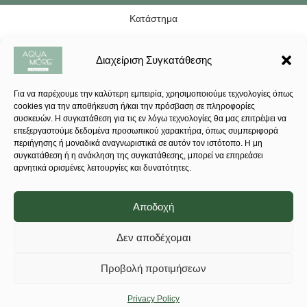
Κατάστημα
Αγαπημένα
Διαχείριση Συγκατάθεσης
Καλάθι
Για να παρέχουμε την καλύτερη εμπειρία, χρησιμοποιούμε τεχνολογίες όπως
Λογαριασμός
cookies για την αποθήκευση ή/και την πρόσβαση σε πληροφορίες
συσκευών. Η συγκατάθεση για τις εν λόγω τεχνολογίες θα μας επιτρέψει να
επεξεργαστούμε δεδομένα προσωπικού χαρακτήρα, όπως συμπεριφορά
ΑΥΤΟΜΑΤΟΣ ΟΓΚΟΜΕΤΡΙΚΟΣ ΑΠΟΣΚΛΗΡΥΝΤΗΣ
περιήγησης ή μοναδικά αναγνωριστικά σε αυτόν τον ιστότοπο. Η μη
ΝΕΡΟΥ COMPACT SOFTENER VOLUMETRIC
συγκατάθεση ή η ανάκληση της συγκατάθεσης, μπορεί να επηρεάσει
αρνητικά ορισμένες λειτουργίες και δυνατότητες.
CANATURE 25lt
675,00
€
Αποδοχή
Δεν αποδέχομαι
-
+
Προβολή προτιμήσεων
ΑΓΌΡΑΣΕ ΤΟ
Privacy Policy