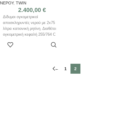
ΝΕΡΟΥ
,
TWIN
2.400,00
€
Δίδυμοι ογκομετρικοί
αποσκληρυντές νερού με 2x75
λίτρα κατιονική ρητίνη. Διαθέτει
ογκομετρική κεφαλή 255/764 C
της Pentair.
ΑΓΌΡΑΣΕ
ΤΟ
←
1
2