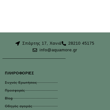
Σπάρτης 17, Χανιά
28210 45175
info@aquamore.gr
ΠΛΗΡΟΦΟΡΊΕΣ
Συχνές Ερωτήσεις
Προσφορές
Blog
Οδηγός αγοράς