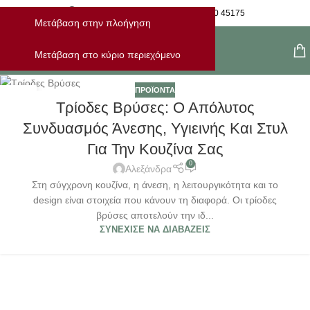
Η Παραγγελία Μου
28210 45175
Μετάβαση στην πλοήγηση
Μενού
Μετάβαση στο κύριο περιεχόμενο
ΠΡΟΪΌΝΤΑ
24
Τρίοδες Βρύσες: Ο Απόλυτος
ΟΚΤ
Συνδυασμός Άνεσης, Υγιεινής Και Στυλ
Για Την Κουζίνα Σας
0
Αλεξάνδρα
Στη σύγχρονη κουζίνα, η άνεση, η λειτουργικότητα και το
design είναι στοιχεία που κάνουν τη διαφορά. Οι τρίοδες
βρύσες αποτελούν την ιδ...
ΣΥΝΈΧΙΣΕ ΝΑ ΔΙΑΒΆΖΕΙΣ