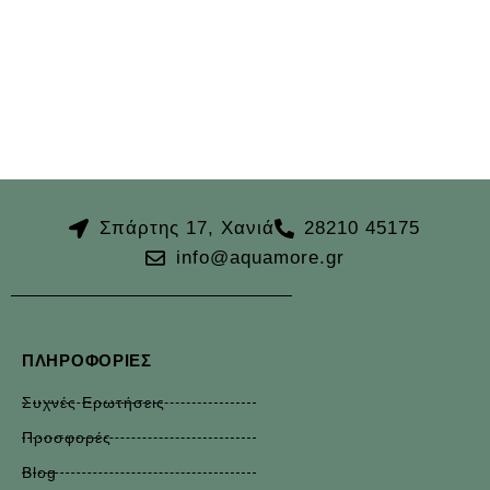
Σπάρτης 17, Χανιά
28210 45175
info@aquamore.gr
ΠΛΗΡΟΦΟΡΊΕΣ
Συχνές Ερωτήσεις
Προσφορές
Blog