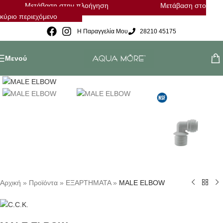
Μετάβαση στην πλοήγηση
Μετάβαση στο
κύριο περιεχόμενο
Η Παραγγελία Μου
28210 45175
Μενού
Κλικ για μεγέθυνση
Αρχική
»
Προϊόντα
»
ΕΞΑΡΤΗΜΑΤΑ
»
MALE ELBOW