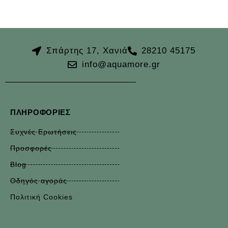
Σπάρτης 17, Χανιά
28210 45175
info@aquamore.gr
ΠΛΗΡΟΦΟΡΊΕΣ
Συχνές Ερωτήσεις
Προσφορές
Blog
Οδηγός αγοράς
Πολιτική Cookies