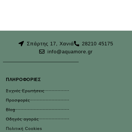
Σπάρτης 17, Χανιά
28210 45175
info@aquamore.gr
ΠΛΗΡΟΦΟΡΊΕΣ
Συχνές Ερωτήσεις
Προσφορές
Blog
Οδηγός αγοράς
Πολιτική Cookies