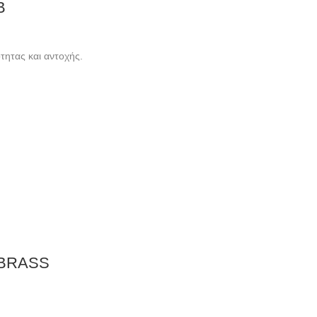
B
ητας και αντοχής.
 BRASS