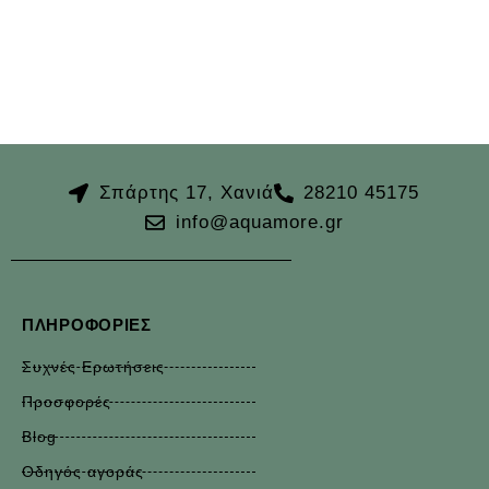
Σπάρτης 17, Χανιά
28210 45175
info@aquamore.gr
ΠΛΗΡΟΦΟΡΊΕΣ
Συχνές Ερωτήσεις
Προσφορές
Blog
Οδηγός αγοράς